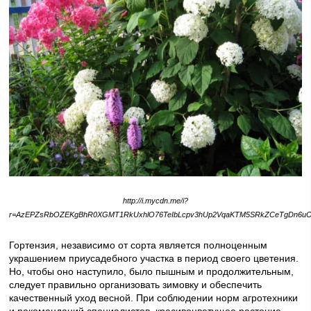
http://i.mycdn.me/i?
r=AzEPZsRbOZEKgBhR0XGMT1RkUxhlO76TeIbLcpv3hUp2VqaKTM5SRkZCeTgDn6uO
Гортензия, независимо от сорта является полноценным
украшением приусадебного участка в период своего цветения.
Но, чтобы оно наступило, было пышным и продолжительным,
следует правильно организовать зимовку и обеспечить
качественный уход весной. При соблюдении норм агротехники
и рекомендаций специалистов, красивоцветущее растение