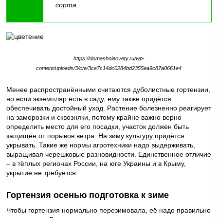
сорта.
https://domashniecvety.ru/wp-
content/uploads/3/c/e/3ce7c14dc0284bd2355ea9c87a0661e4
Менее распространёнными считаются дуболистные гортензии,
но если экземпляр есть в саду, ему также придётся
обеспечивать достойный уход. Растение болезненно реагирует
на заморозки и сквозняки, потому крайне важно верно
определить место для его посадки, участок должен быть
защищён от порывов ветра. На зиму культуру придётся
укрывать. Такие же нормы агротехники надо выдерживать,
выращивая черешковые разновидности. Единственное отличие
– в тёплых регионах России, на юге Украины и в Крыму,
укрытие не требуется.
Гортензия осенью подготовка к зиме
Чтобы гортензия нормально перезимовала, её надо правильно