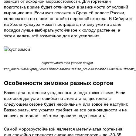
зависит от исходной морозостойкости. Для
гортензии
подготовка к зиме
будет отличаться в зависимости от условий
выращивания. Если куст посажен в Средней полосе России,
волноваться не о чем, он стойко перенесёт холода. В Сибири и
на Урале культура может пострадать, потому уже на этапе
посадки лучше выбирать устойчивое к холоду растение, а
затем делать всё возможное для его утепления.
https://avatars.mds.yandex.net/get-
zen_doc/1594643/pub_5d9e30fabc251400b119031c_5d9e343ec49f2900ae94661d/scale
Особенности зимовки разных сортов
Важен для
гортензии уход осенью и подготовка к зиме
. Если
цветовод допустит ошибки на этом этапе, цветение в
следующем сезоне будет необильным или вовсе не наступит.
Важно знать, что укрытия требуют не все разновидности и не
во всех регионах – об этом правиле надо помнить.
Самой морозоустойчивой является метельчатая гортензия,
она спокойно переносит снижение температуры до -30-35