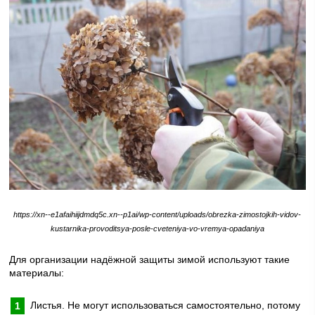
https://xn--e1afaihiijdmdq5c.xn--p1ai/wp-content/uploads/obrezka-zimostojkih-vidov-
kustarnika-provoditsya-posle-cveteniya-vo-vremya-opadaniya
Для организации надёжной защиты зимой используют такие
материалы:
Листья. Не могут использоваться самостоятельно, потому