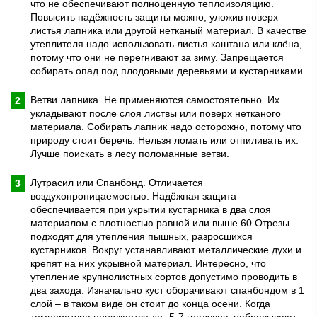
что не обеспечивают полноценную теплоизоляцию.
Повысить надёжность защиты можно, уложив поверх
листья лапника или другой нетканый материал. В качестве
утеплителя надо использовать листья каштана или клёна,
потому что они не перегнивают за зиму. Запрещается
собирать опад под плодовыми деревьями и кустарниками.
Ветви лапника. Не применяются самостоятельно. Их
укладывают после слоя листвы или поверх нетканого
материала. Собирать лапник надо осторожно, потому что
природу стоит беречь. Нельзя ломать или отпиливать их.
Лучше поискать в лесу поломанные ветви.
Лутрасил или Спанбонд. Отличается
воздухопроницаемостью. Надёжная защита
обеспечивается при укрытии кустарника в два слоя
материалом с плотностью равной или выше 60.Отрезы
подходят для утепления пышных, разросшихся
кустарников. Вокруг устанавливают металлические духи и
крепят на них укрывной материал. Интересно, что
утепление крупнолистных сортов допустимо проводить в
два захода. Изначально куст оборачивают спанбондом в 1
слой – в таком виде он стоит до конца осени. Когда