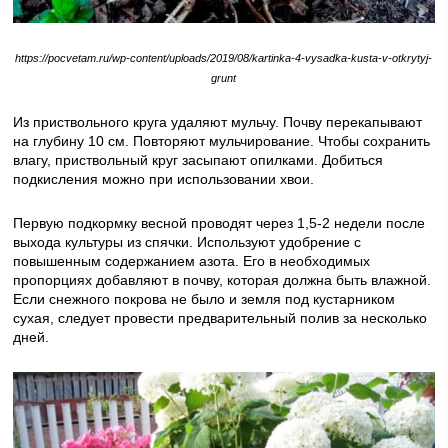
https://pocvetam.ru/wp-content/uploads/2019/08/kartinka-4-vysadka-kusta-v-otkrytyj-
grunt
Из приствольного круга удаляют мульчу. Почву перекапывают
на глубину 10 см. Повторяют мульчир
ование. Чтобы сохранить
влагу, приствольный круг засыпают опилками. Добиться
подкисления можно при использовании хвои.
Первую подкормку весной проводят через 1,5-2 недели после
выхода культуры из спячки. Используют удобрение с
повышенным содержанием азота. Его в необходимых
пропорциях добавляют в почву, которая должна быть влажной.
Если снежного покрова не было и земля под кустарником
сухая, следует провести предварительный полив за несколько
дней.