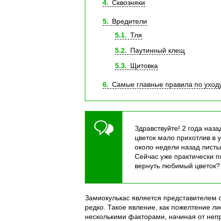
4
Сквозняки
5
Вредители
5.1
Тля
5.2
Паутинный клещ
5.3
Щитовка
6
Самые главные правила по уход
Здравствуйте! 2 года наз
цветок мало прихотлив в у
около недели назад листь
Сейчас уже практически п
вернуть любимый цветок?
Замиокулькас является представителем с
редко. Такое явление, как пожелтение л
несколькими факторами, начиная от неп