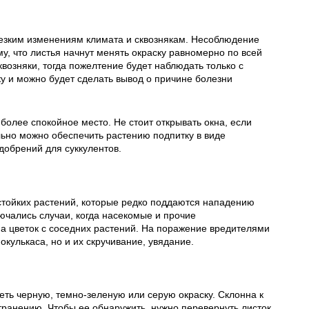
резким изменениям климата и сквознякам. Несоблюдение
у, что листья начнут менять окраску равномерно по всей
квозняки, тогда пожелтение будет наблюдать только с
у и можно будет сделать вывод о причине болезни
 более спокойное место. Не стоит открывать окна, если
льно можно обеспечить растению подпитку в виде
добрений для суккулентов.
стойких растений, которые редко поддаются нападению
ючались случаи, когда насекомые и прочие
а цветок с соседних растений. На поражение вредителями
окулькаса, но и их скручивание, увядание.
еть черную, темно-зеленую или серую окраску. Склонна к
ранению. Чтобы ее обнаружить, нужно перевернуть листок