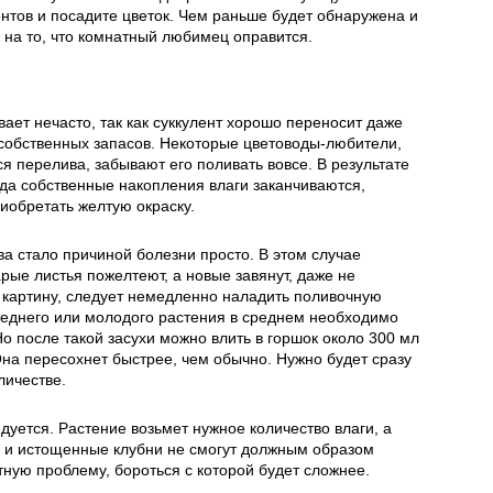
ентов и посадите цветок. Чем раньше будет обнаружена и
 на то, что комнатный любимец оправится.
ет нечасто, так как суккулент хорошо переносит даже
з собственных запасов. Некоторые цветоводы-любители,
я перелива, забывают его поливать вовсе. В результате
гда собственные накопления влаги заканчиваются,
риобретать желтую окраску.
ва стало причиной болезни просто. В этом случае
рые листья пожелтеют, а новые завянут, даже не
 картину, следует немедленно наладить поливочную
реднего или молодого растения в среднем необходимо
Но после такой засухи можно влить в горшок около 300 мл
Она пересохнет быстрее, чем обычно. Нужно будет сразу
личестве.
дуется. Растение возьмет нужное количество влаги, а
е и истощенные клубни не смогут должным образом
тную проблему, бороться с которой будет сложнее.