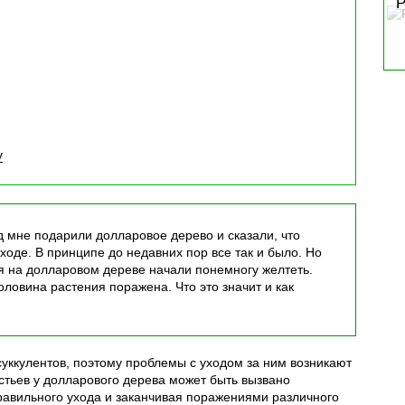
Р
у
ад мне подарили долларовое дерево и сказали, что
ходе. В принципе до недавних пор все так и было. Но
я на долларовом дереве начали понемногу желтеть.
оловина растения поражена. Что это значит и как
уккулентов, поэтому проблемы с уходом за ним возникают
истьев у долларового дерева может быть вызвано
равильного ухода и заканчивая поражениями различного