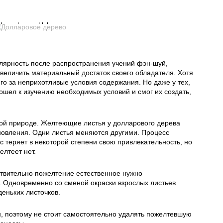
Долларовое дерево
лярность после распространения учений фэн-шуй,
увеличить материальный достаток своего обладателя. Хотя
о за неприхотливые условия содержания. Но даже у тех,
ошел к изучению необходимых условий и смог их создать,
амой природе. Желтеющие листья у долларового дерева
новления. Одни листья меняются другими. Процесс
 теряет в некоторой степени свою привлекательность, но
елтеет нет.
йствительно пожелтение естественное нужно
. Одновременно со сменой окраски взрослых листьев
еньких листочков.
н, поэтому не стоит самостоятельно удалять пожелтевшую