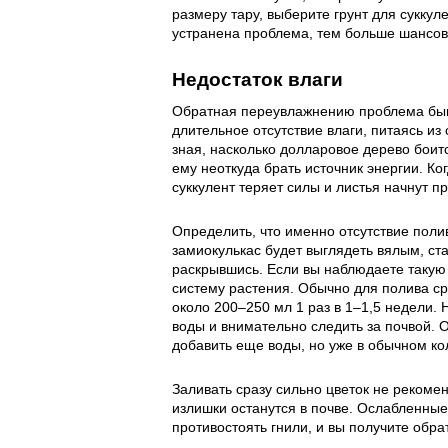
размеру тару, выберите грунт для суккул
устранена проблема, тем больше шансов
Недостаток влаги
Обратная переувлажнению проблема быва
длительное отсутствие влаги, питаясь и
зная, насколько долларовое дерево боитс
ему неоткуда брать источник энергии. Ко
суккулент теряет силы и листья начнут п
Определить, что именно отсутствие поли
замиокулькас будет выглядеть вялым, ста
раскрывшись. Если вы наблюдаете такую
систему растения. Обычно для полива с
около 200–250 мл 1 раз в 1–1,5 недели. 
воды и внимательно следить за почвой. 
добавить еще воды, но уже в обычном ко
Заливать сразу сильно цветок не рекомен
излишки останутся в почве. Ослабленны
противостоять гнили, и вы получите обра