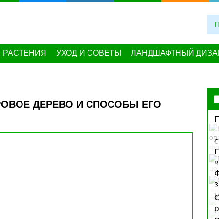
 РАСТЕНИЯ
УХОД И СОВЕТЫ
ЛАНДШАФТНЫЙ ДИЗА
РОВОЕ ДЕРЕВО И СПОСОБЫ ЕГО
П
—
с
П
ч
Ф
з
У
С
р