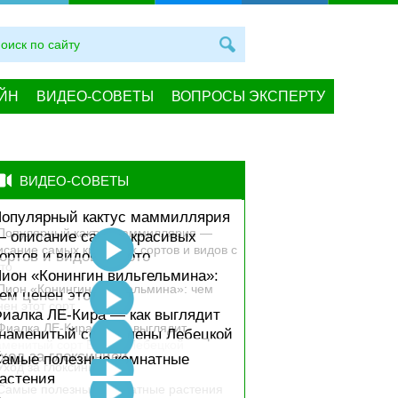
ЙН
ВИДЕО-СОВЕТЫ
ВОПРОСЫ ЭКСПЕРТУ
ВИДЕО-СОВЕТЫ
опулярный кактус маммиллярия
 описание самых красивых
ортов и видов с фото
ион «Конингин вильгельмина»:
ем ценен этот сорт
иалка ЛЕ-Кира — как выглядит
наменитый сорт Елены Лебецкой
ход за глоксинией
амые полезные комнатные
астения