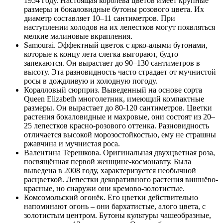
1954 году. Настоящая королева цветов имеет крупные
размеры и бокаловидные бутоны розового цвета. Их
диаметр составляет 10–11 сантиметров. При
наступлении холодов на их лепестков могут появляться
мелкие малиновые вкрапления.
Samourai. Эффектный цветок с ярко-алыми бутонами,
которые к концу лета слегка выгорают, будто
запекаются. Он вырастает до 90–130 сантиметров в
высоту. Эта разновидность часто страдает от мучнистой
росы в дождливую и холодную погоду.
Коралловый сюрприз. Выведенный на основе сорта
Queen Elizabeth многолетник, имеющий компактные
размеры. Он вырастает до 80-120 сантиметров. Цветки
растения бокаловидные и махровые, они состоят из 20–
25 лепестков красно-розового оттенка. Разновидность
отличается высокой морозостойкостью, ему не страшны
ржавчина и мучнистая роса.
Валентина Терешкова. Оригинальная двухцветная роза,
посвящённая первой женщине-космонавту. Была
выведена в 2008 году, характеризуется необычной
расцветкой. Лепестки декоративного растения вишнёво-
красные, но снаружи они кремово-золотистые.
Комсомольский огонёк. Его цветки действительно
напоминают огонь – они бархатистые, алого цвета, с
золотистым центром. Бутоны культуры чашеобразные,