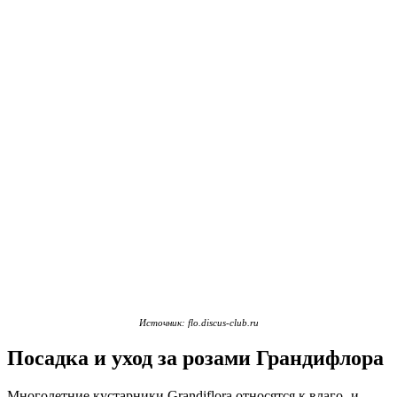
Источник: flo.discus-club.ru
Посадка и уход за розами Грандифлора
Многолетние кустарники Grandiflora относятся к влаго- и