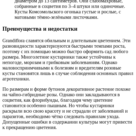
диаметром до 13 сантиметров. Они слабомахровые,
собранные в соцветия по 3–4 штуки или одиночные.
Кусты Комсомольского огонька густые и рослые, с
матовыми тёмно-зелёными листочками.
Преимущества и недостатки
Grandiflora славятся обильным и длительным цветением. Эти
разновидности характеризуются быстрыми темпами роста,
поэтому с их помощью можно быстро оформить сад любого
размера. Многолетние кустарники также устойчивы к
непогоде, морозам и грибковым заболеваниям. Однако
маловосприимчивыми к болезням и вредителям розовые
кусты становятся лишь в случае соблюдения основных правил
агротехники.
По размерам и форме бутонов декоративное растение похоже
на чайно-гибридные розы. Однако они закладываются в
соцветия, как флорибунды, благодаря чему цветение
становится особенно пышным. Но чтобы кустарники
раскрыли всю свою красоту и не страдали от заболеваний и
паразитов, необходимо чётко следовать правилам ухода.
Допущенные ошибки в содержании культуры могут привести
к прекращению цветения.