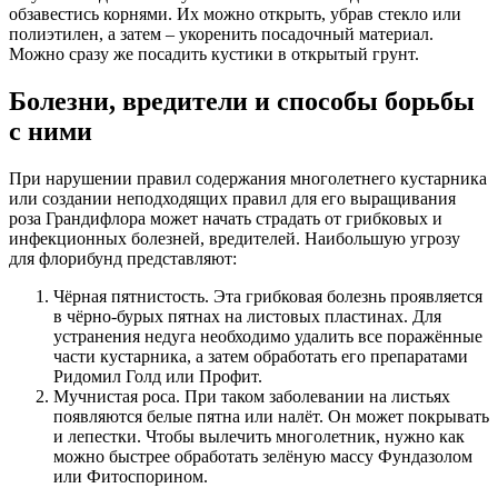
обзавестись корнями. Их можно открыть, убрав стекло или
полиэтилен, а затем – укоренить посадочный материал.
Можно сразу же посадить кустики в открытый грунт.
Болезни, вредители и способы борьбы
с ними
При нарушении правил содержания многолетнего кустарника
или создании неподходящих правил для его выращивания
роза Грандифлора может начать страдать от грибковых и
инфекционных болезней, вредителей. Наибольшую угрозу
для флорибунд представляют:
Чёрная пятнистость. Эта грибковая болезнь проявляется
в чёрно-бурых пятнах на листовых пластинах. Для
устранения недуга необходимо удалить все поражённые
части кустарника, а затем обработать его препаратами
Ридомил Голд или Профит.
Мучнистая роса. При таком заболевании на листьях
появляются белые пятна или налёт. Он может покрывать
и лепестки. Чтобы вылечить многолетник, нужно как
можно быстрее обработать зелёную массу Фундазолом
или Фитоспорином.