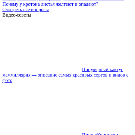
Почему у кротона листья желтеют и опадают?
Смотреть все вопросы
Видео-советы
Популярный кактус
маммиллярия — описание самых красивых сортов и видов с
фото
Пион «Конингин