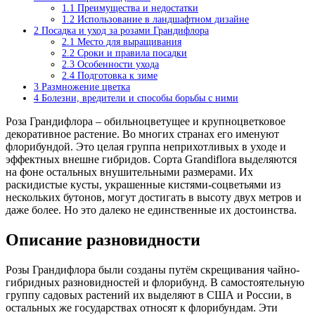
1.1
Преимущества и недостатки
1.2
Использование в ландшафтном дизайне
2
Посадка и уход за розами Грандифлора
2.1
Место для выращивания
2.2
Сроки и правила посадки
2.3
Особенности ухода
2.4
Подготовка к зиме
3
Размножение цветка
4
Болезни, вредители и способы борьбы с ними
Роза Грандифлора – обильноцветущее и крупноцветковое
декоративное растение. Во многих странах его именуют
флорибундой. Это целая группа неприхотливых в уходе и
эффектных внешне гибридов. Сорта Grandiflora выделяются
на фоне остальных внушительными размерами. Их
раскидистые кусты, украшенные кистями-соцветьями из
нескольких бутонов, могут достигать в высоту двух метров и
даже более. Но это далеко не единственные их достоинства.
Описание разновидности
Розы Грандифлора были созданы путём скрещивания чайно-
гибридных разновидностей и флорибунд. В самостоятельную
группу садовых растений их выделяют в США и России, в
остальных же государствах относят к флорибундам. Эти