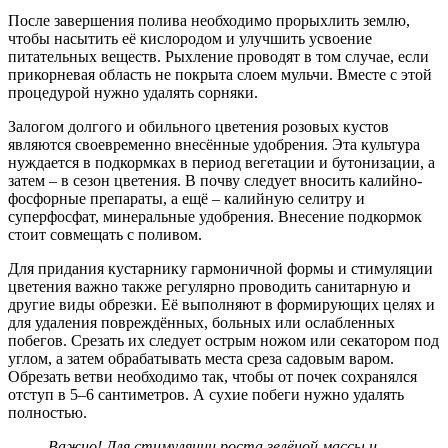
После завершения полива необходимо прорыхлить землю,
чтобы насытить её кислородом и улучшить усвоение
питательных веществ. Рыхление проводят в том случае, если
прикорневая область не покрыта слоем мульчи. Вместе с этой
процедурой нужно удалять сорняки.
Залогом долгого и обильного цветения розовых кустов
являются своевременно внесённые удобрения. Эта культура
нуждается в подкормках в период вегетации и бутонизации, а
затем – в сезон цветения. В почву следует вносить калийно-
фосфорные препараты, а ещё – калийную селитру и
суперфосфат, минеральные удобрения. Внесение подкормок
стоит совмещать с поливом.
Для придания кустарнику гармоничной формы и стимуляции
цветения важно также регулярно проводить санитарную и
другие виды обрезки. Её выполняют в формирующих целях и
для удаления повреждённых, больных или ослабленных
побегов. Срезать их следует острым ножом или секатором под
углом, а затем обрабатывать места среза садовым варом.
Обрезать ветви необходимо так, чтобы от почек сохранялся
отступ в 5–6 сантиметров. А сухие побеги нужно удалять
полностью.
Важно! Для стимуляции роста зелёной массы и