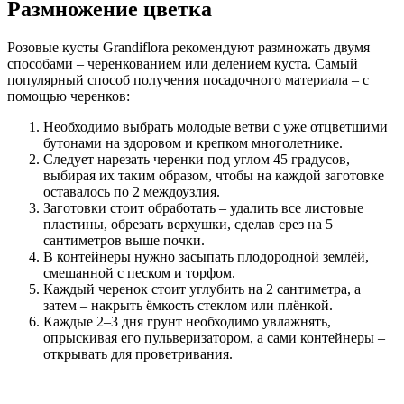
Размножение цветка
Розовые кусты Grandiflora рекомендуют размножать двумя
способами – черенкованием или делением куста. Самый
популярный способ получения посадочного материала – с
помощью черенков:
Необходимо выбрать молодые ветви с уже отцветшими
бутонами на здоровом и крепком многолетнике.
Следует нарезать черенки под углом 45 градусов,
выбирая их таким образом, чтобы на каждой заготовке
оставалось по 2 междоузлия.
Заготовки стоит обработать – удалить все листовые
пластины, обрезать верхушки, сделав срез на 5
сантиметров выше почки.
В контейнеры нужно засыпать плодородной землёй,
смешанной с песком и торфом.
Каждый черенок стоит углубить на 2 сантиметра, а
затем – накрыть ёмкость стеклом или плёнкой.
Каждые 2–3 дня грунт необходимо увлажнять,
опрыскивая его пульверизатором, а сами контейнеры –
открывать для проветривания.