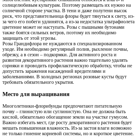
солнцелюбивым культурам. Поэтому размещать их нужно на
солнечной стороне участка. В тени и даже полутени высок
риск, что представительница флоры будет тянуться к свету, из-
за чего его побеги удлинятся, а из-за недостатка ультрафиолета
цветение может не наступать. Розы с пышными бутонами
также боятся сильных ветров, поэтому их необходимо
защищать от этой угрозы.
Розы Грандифлора не нуждаются в специализированном
уходе. Им необходимо регулярный полив, рыхление почвы,
обрезку, а в сезон – подкормки. Для активного роста и
развития декоративного растения важно тщательно удалять
сорняки и проводить профилактическую обработку, чтобы не
допустить заражения насаждений вредителями и
заболеваниями. В холодных регионах розовые кусты будут
требовать обязательного укрытия.
Место для выращивания
Многолетники-флорибунды предпочитают питательную
почву – глинистую или суглинистую. Она не должна быть
кислой, обязательно обогащение земли на участке гумусом.
Важно избегать мест, где росту декоративного растения будет
мешать повышенная влажность. Из-за застоя влаги возможно
не только гниение корневой системы, но и короткое цветение.