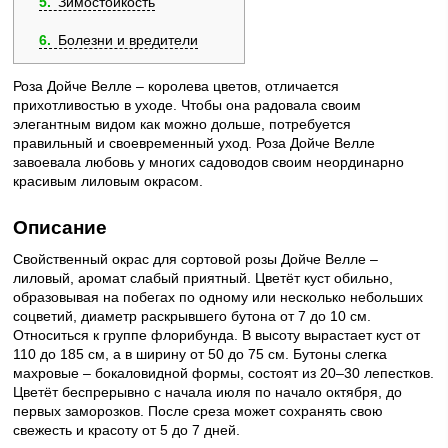
5
Зимостойкость
6
Болезни и вредители
Роза Дойче Велле – королева цветов, отличается
прихотливостью в уходе. Чтобы она радовала своим
элегантным видом как можно дольше, потребуется
правильный и своевременный уход. Роза Дойче Велле
завоевала любовь у многих садоводов своим неординарно
красивым лиловым окрасом.
Описание
Свойственный окрас для сортовой розы Дойче Велле –
лиловый, аромат слабый приятный. Цветёт куст обильно,
образовывая на побегах по одному или несколько небольших
соцветий, диаметр раскрывшего бутона от 7 до 10 см.
Относиться к группе флорибунда. В высоту вырастает куст от
110 до 185 см, а в ширину от 50 до 75 см. Бутоны слегка
махровые – бокаловидной формы, состоят из 20–30 лепестков.
Цветёт беспрерывно с начала июля по начало октября, до
первых заморозков. После среза может сохранять свою
свежесть и красоту от 5 до 7 дней.