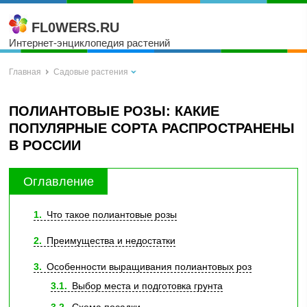
FL0WERS.RU
Интернет-энциклопедия растений
Главная
Садовые растения
ПОЛИАНТОВЫЕ РОЗЫ: КАКИЕ
ПОПУЛЯРНЫЕ СОРТА РАСПРОСТРАНЕНЫ
В РОССИИ
Оглавление
1
Что такое полиантовые розы
2
Преимущества и недостатки
3
Особенности выращивания полиантовых роз
3.1
Выбор места и подготовка грунта