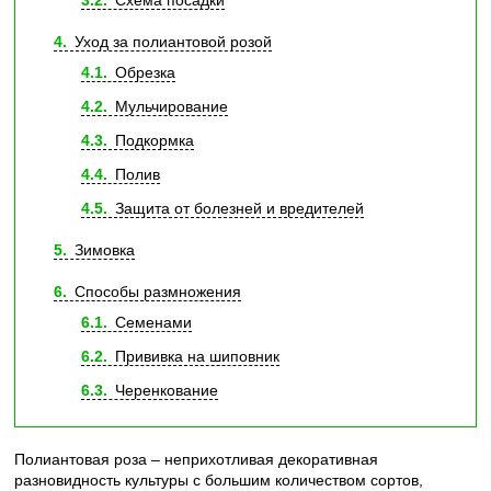
3.2
Схема посадки
4
Уход за полиантовой розой
4.1
Обрезка
4.2
Мульчирование
4.3
Подкормка
4.4
Полив
4.5
Защита от болезней и вредителей
5
Зимовка
6
Способы размножения
6.1
Семенами
6.2
Прививка на шиповник
6.3
Черенкование
Полиантовая роза – неприхотливая декоративная
разновидность культуры с большим количеством сортов,