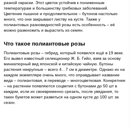
разной окраски. Этот цветок устойчив к пониженным
температурам и большинству грибковых заболеваний.
Цветение пышное и продолжительное – бутонов настолько
много, что они закрывают листву на кусте. Также у
полиантовых разновидностей розы есть особенность – её
можно размножить и вырастить из семян.
Что такое полиантовые розы
Полиантовые розы – гибрид, который появился ещё в 19 веке.
Его вывел известный селекционер Ж. Б. Гийо, взяв за основу
миниатюрный вид японской и китайскую чайную. Бутоны
растения некрупные – всего 4…7 см в диаметре. Однако их на
каждом экземпляре очень много, что оправдывает название
вида – полиантовая, в переводе – многоцветковая. Конкретнее
– на растении появляются соцветия с бутонами до 50 шт в
каждом, если их своевременно срезать, после увядания, то
таких букетов может развиться на одном кусте до 100 шт. за
сезон.