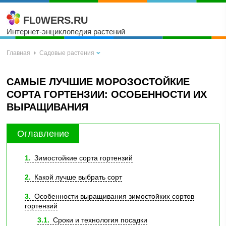
FL0WERS.RU
Интернет-энциклопедия растений
Главная
Садовые растения
САМЫЕ ЛУЧШИЕ МОРОЗОСТОЙКИЕ
СОРТА ГОРТЕНЗИИ: ОСОБЕННОСТИ ИХ
ВЫРАЩИВАНИЯ
Оглавление
1
Зимостойкие сорта гортензий
2
Какой лучше выбрать сорт
3
Особенности выращивания зимостойких сортов
гортензий
3.1
Сроки и технология посадки