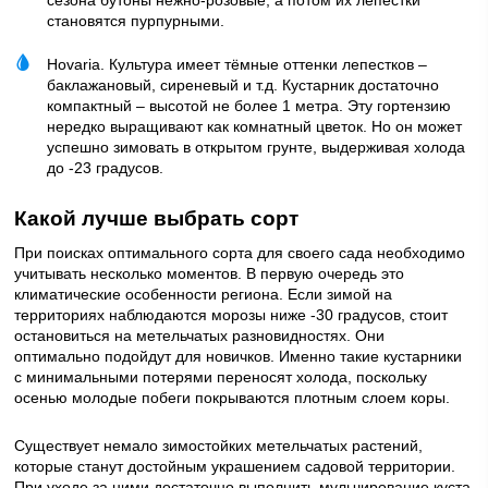
сезона бутоны нежно-розовые, а потом их лепестки
становятся пурпурными.
Hovaria. Культура имеет тёмные оттенки лепестков –
баклажановый, сиреневый и т.д. Кустарник достаточно
компактный – высотой не более 1 метра. Эту гортензию
нередко выращивают как комнатный цветок. Но он может
успешно зимовать в открытом грунте, выдерживая холода
до -23 градусов.
Какой лучше выбрать сорт
При поисках оптимального сорта для своего сада необходимо
учитывать несколько моментов. В первую очередь это
климатические особенности региона. Если зимой на
территориях наблюдаются морозы ниже -30 градусов, стоит
остановиться на метельчатых разновидностях. Они
оптимально подойдут для новичков. Именно такие кустарники
с минимальными потерями переносят холода, поскольку
осенью молодые побеги покрываются плотным слоем коры.
Существует немало зимостойких метельчатых растений,
которые станут достойным украшением садовой территории.
При уходе за ними достаточно выполнить мульчирование куста