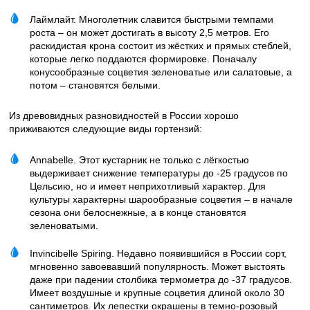
Лаймлайт. Многолетник славится быстрыми темпами
роста – он может достигать в высоту 2,5 метров. Его
раскидистая крона состоит из жёстких и прямых стеблей,
которые легко поддаются формировке. Поначалу
конусообразные соцветия зеленоватые или салатовые, а
потом – становятся белыми.
Из древовидных разновидностей в России хорошо
приживаются следующие виды гортензий:
Annabelle. Этот кустарник не только с лёгкостью
выдерживает снижение температуры до -25 градусов по
Цельсию, но и имеет неприхотливый характер. Для
культуры характерны шарообразные соцветия – в начале
сезона они белоснежные, а в конце становятся
зеленоватыми.
Invincibelle Spiring. Недавно появившийся в России сорт,
мгновенно завоевавший популярность. Может выстоять
даже при падении столбика термометра до -37 градусов.
Имеет воздушные и крупные соцветия длиной около 30
сантиметров. Их лепестки окрашены в темно-розовый