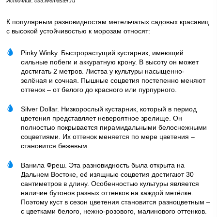
Источник: cs5.livemaster.ru
К популярным разновидностям метельчатых садовых красавиц
с высокой устойчивостью к морозам относят:
Pinky Winky. Быстрорастущий кустарник, имеющий
сильные побеги и аккуратную крону. В высоту он может
достигать 2 метров. Листва у культуры насыщенно-
зелёная и сочная. Пышные соцветия постепенно меняют
оттенок – от белого до красного или пурпурного.
Silver Dollar. Низкорослый кустарник, который в период
цветения представляет невероятное зрелище. Он
полностью покрывается пирамидальными белоснежными
соцветиями. Их оттенок меняется по мере цветения –
становится бежевым.
Ванила Фреш. Эта разновидность была открыта на
Дальнем Востоке, её изящные соцветия достигают 30
сантиметров в длину. Особенностью культуры является
наличие бутонов разных оттенков на каждой метёлке.
Поэтому куст в сезон цветения становится разноцветным –
с цветками белого, нежно-розового, малинового оттенков.