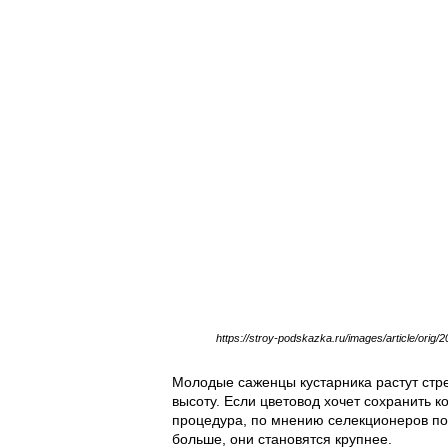
https://stroy-podskazka.ru/images/article/ori
Молодые саженцы кустарника растут стр
высоту. Если цветовод хочет сохранить к
процедура, по мнению селекционеров по
больше, они становятся крупнее.