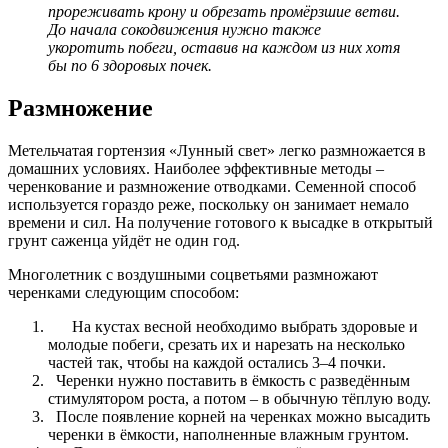
прореживать крону и обрезать промёрзшие ветви.
До начала сокодвижения нужно также
укоротить побеги, оставив на каждом из них хотя
бы по 6 здоровых почек.
Размножение
Метельчатая гортензия «Лунный свет» легко размножается в
домашних условиях. Наиболее эффективные методы –
черенкование и размножение отводками. Семенной способ
используется гораздо реже, поскольку он занимает немало
времени и сил. На получение готового к высадке в открытый
грунт саженца уйдёт не один год.
Многолетник с воздушными соцветьями размножают
черенками следующим способом:
На кустах весной необходимо выбрать здоровые и
молодые побеги, срезать их и нарезать на несколько
частей так, чтобы на каждой остались 3–4 почки.
Черенки нужно поставить в ёмкость с разведённым
стимулятором роста, а потом – в обычную тёплую воду.
После появление корней на черенках можно высадить
черенки в ёмкости, наполненные влажным грунтом.