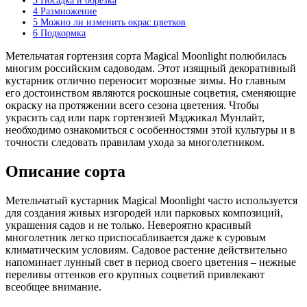
3
Посадка и обрезка
4
Размножение
5
Можно ли изменить окрас цветков
6
Подкормка
Метельчатая гортензия сорта Magical Moonlight полюбилась
многим российским садоводам. Этот изящный декоративный
кустарник отлично переносит морозные зимы. Но главным
его достоинством являются роскошные соцветия, сменяющие
окраску на протяжении всего сезона цветения. Чтобы
украсить сад или парк гортензией Мэджикал Мунлайт,
необходимо ознакомиться с особенностями этой культуры и в
точности следовать правилам ухода за многолетником.
Описание сорта
Метельчатый кустарник Magical Moonlight часто используется
для создания живых изгородей или парковых композиций,
украшения садов и не только. Невероятно красивый
многолетник легко приспосабливается даже к суровым
климатическим условиям. Садовое растение действительно
напоминает лунный свет в период своего цветения – нежные
переливы оттенков его крупных соцветий привлекают
всеобщее внимание.