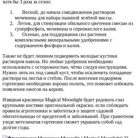
хотя бы 3 раза за сезон:
Весной, до начала сокодвижения раствором
мочевины для набора пышной зелёной массы.
Летом, для стимуляции обильного цветения смесью из
суперфосфата, мочевины и сернокислого калия.
Осенью, для поддержания сил растения
комплексными минеральными удобрениями с
содержанием фосфора и калия.
Также не будет лишним подкормить молодые кустики
раствором навоза. Но любые удобрения необходимо
использовать с осторожностью, чётко следуя инструкциям.
Нужно лить их под самый куст, чтобы исключить попадание
раствора на листья и стебли. После внесения подкормок
гортензию необходимо хорошо полить, это поможет избежать
появления ожогов на корнях.
Изящная красавица Magical Moonlight будет радовать глаз
крупными кистями оригинальной окраски, если соблюдать
правила агротехники и заботиться о защите садовой
обитательницы от вредителей и заболеваний. При грамотном
уходе метельчатая гортензия сможет украшать собой сад
долгие годы.