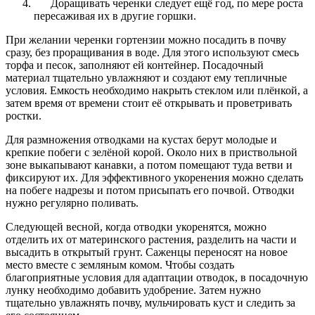
Доращивать черенки следует ещё год, по мере роста
пересаживая их в другие горшки.
При желании черенки гортензии можно посадить в почву
сразу, без проращивания в воде. Для этого используют смесь
торфа и песок, заполняют ей контейнер. Посадочный
материал тщательно увлажняют и создают ему тепличные
условия. Емкость необходимо накрыть стеклом или плёнкой, а
затем время от времени стоит её открывать и проветривать
ростки.
Для размножения отводками на кустах берут молодые и
крепкие побеги с зелёной корой. Около них в приствольной
зоне выкапывают канавки, а потом помещают туда ветви и
фиксируют их. Для эффективного укоренения можно сделать
на побеге надрезы и потом присыпать его почвой. Отводки
нужно регулярно поливать.
Следующей весной, когда отводки укоренятся, можно
отделить их от материнского растения, разделить на части и
высадить в открытый грунт. Саженцы переносят на новое
место вместе с земляным комом. Чтобы создать
благоприятные условия для адаптации отводок, в посадочную
лунку необходимо добавить удобрение. Затем нужно
тщательно увлажнять почву, мульчировать куст и следить за