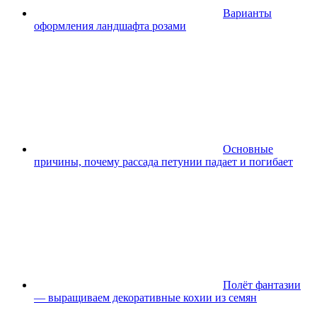
Варианты
оформления ландшафта розами
Основные
причины, почему рассада петунии падает и погибает
Полёт фантазии
— выращиваем декоративные кохии из семян