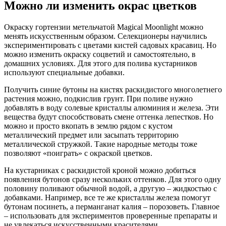
Можно ли изменить окрас цветков
Окраску гортензии метельчатой Magical Moonlight можно
менять искусственным образом. Селекционеры научились
экспериментировать с цветами кистей садовых красавиц. Но
можно изменить окраску соцветий и самостоятельно, в
домашних условиях. Для этого для полива кустарников
используют специальные добавки.
Получить синие бутоны на кистях раскидистого многолетнего
растения можно, подкислив грунт. При поливе нужно
добавлять в воду солевые кристаллы алюминия и железа. Эти
вещества будут способствовать смене оттенка лепестков. Но
можно и просто вкопать в землю рядом с кустом
металлический предмет или засыпать территорию
металлической стружкой. Такие народные методы тоже
позволяют «поиграть» с окраской цветков.
На кустарниках с раскидистой кроной можно добиться
появления бутонов сразу нескольких оттенков. Для этого одну
половину поливают обычной водой, а другую – жидкостью с
добавками. Например, все те же кристаллы железа помогут
бутонам посинеть, а перманганат калия – порозоветь. Главное
– использовать для экспериментов проверенные препараты и
не увлекаться искусственными красителями.