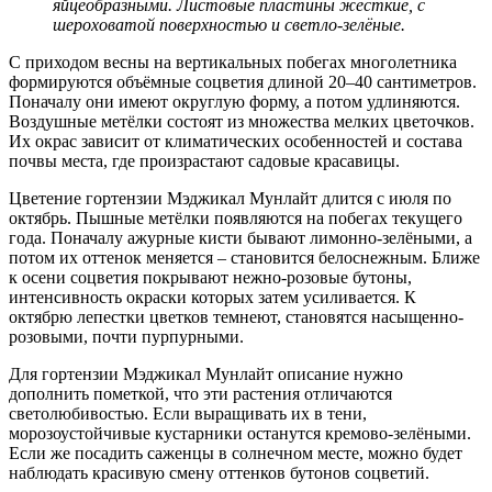
яйцеобразными. Листовые пластины жёсткие, с
шероховатой поверхностью и светло-зелёные.
С приходом весны на вертикальных побегах многолетника
формируются объёмные соцветия длиной 20–40 сантиметров.
Поначалу они имеют округлую форму, а потом удлиняются.
Воздушные метёлки состоят из множества мелких цветочков.
Их окрас зависит от климатических особенностей и состава
почвы места, где произрастают садовые красавицы.
Цветение гортензии Мэджикал Мунлайт длится с июля по
октябрь. Пышные метёлки появляются на побегах текущего
года. Поначалу ажурные кисти бывают лимонно-зелёными, а
потом их оттенок меняется – становится белоснежным. Ближе
к осени соцветия покрывают нежно-розовые бутоны,
интенсивность окраски которых затем усиливается. К
октябрю лепестки цветков темнеют, становятся насыщенно-
розовыми, почти пурпурными.
Для гортензии Мэджикал Мунлайт описание нужно
дополнить пометкой, что эти растения отличаются
светолюбивостью. Если выращивать их в тени,
морозоустойчивые кустарники останутся кремово-зелёными.
Если же посадить саженцы в солнечном месте, можно будет
наблюдать красивую смену оттенков бутонов соцветий.