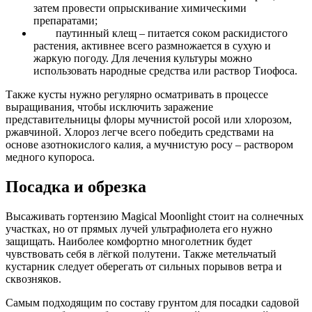
затем провести опрыскивание химическими
препаратами;
паутинный клещ – питается соком раскидистого
растения, активнее всего размножается в сухую и
жаркую погоду. Для лечения культуры можно
использовать народные средства или раствор Тиофоса.
Также кусты нужно регулярно осматривать в процессе
выращивания, чтобы исключить заражение
представительницы флоры мучнистой росой или хлорозом,
ржавчиной. Хлороз легче всего победить средствами на
основе азотнокислого калия, а мучнистую росу – раствором
медного купороса.
Посадка и обрезка
Высаживать гортензию Magical Moonlight стоит на солнечных
участках, но от прямых лучей ультрафиолета его нужно
защищать. Наиболее комфортно многолетник будет
чувствовать себя в лёгкой полутени. Также метельчатый
кустарник следует оберегать от сильных порывов ветра и
сквозняков.
Самым подходящим по составу грунтом для посадки садовой