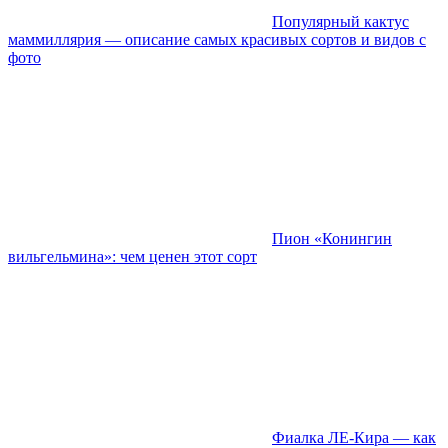
Популярный кактус
маммиллярия — описание самых красивых сортов и видов с
фото
Пион «Конингин
вильгельмина»: чем ценен этот сорт
Фиалка ЛЕ-Кира — как