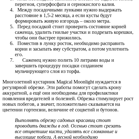
перегноя, суперфосфата и сернокислого калия.
Между посадочными лунками нужно выдержать
расстояние в 1,5-2 месяца, а если кусты будут
формировать живую изгородь – около метра.
Перед посадкой стоит проверить состояние корней
саженца, удалить гнилые участки и подрезать корешки,
чтобы они быстрее прижились.
Поместив в лунку росток, необходимо расправить
корни и засыпать яму субстратом, а потом уплотнить
его.
Саженец нужно полить 10 литрами воды и
завершить процедуру посадки созданием
мульчирующего слоя из торфа.
Многолетний кустарник Magical Moonlight нуждается в
регулярной обрезке. Эти работы помогут сделать крону
аккуратной, а ещё они необходимы для профилактики
появления вредителей и болезней. Обрезка стимулирует рост
новых побегов, а значит, положительно сказывается на
цветении гортензии, величине её соцветий и бутонов.
Выполнять обрезку садовых красавиц стоит
проводить дважды в год. Осенью стоит срезать
все отцветшие кисти, удалять все сломанные и
высохшие побеги. А весной необходимо