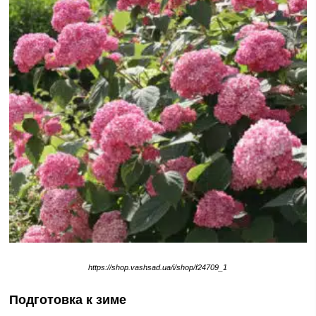
https://shop.vashsad.ua/i/shop/f24709_1
Подготовка к зиме