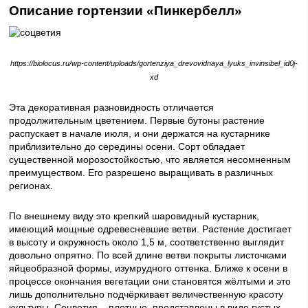
Описание гортензии «Пинкербелл»
https://biolocus.ru/wp-content/uploads/gortenziya_drevovidnaya_lyuks_invinsibel_id0j-
xd
Эта декоративная разновидность отличается
продолжительным цветением. Первые бутоны растение
распускает в начале июля, и они держатся на кустарнике
приблизительно до середины осени. Сорт обладает
существенной морозостойкостью, что является несомненным
преимуществом. Его разрешено выращивать в различных
регионах.
По внешнему виду это крепкий шаровидный кустарник,
имеющий мощные одревесневшие ветви. Растение достигает
в высоту и окружность около 1,5 м, соответственно выглядит
довольно опрятно. По всей длине ветви покрыты листочками
яйцеобразной формы, изумрудного оттенка. Ближе к осени в
процессе окончания вегетации они становятся жёлтыми и это
лишь дополнительно подчёркивает величественную красоту
культуры. Соцветия – плотные, представлены в виде густых,