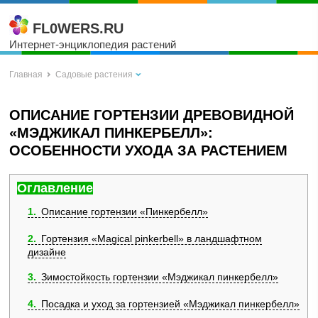
FL0WERS.RU
Интернет-энциклопедия растений
Главная
Садовые растения
ОПИСАНИЕ ГОРТЕНЗИИ ДРЕВОВИДНОЙ
«МЭДЖИКАЛ ПИНКЕРБЕЛЛ»:
ОСОБЕННОСТИ УХОДА ЗА РАСТЕНИЕМ
Оглавление
1
Описание гортензии «Пинкербелл»
2
Гортензия «Magical pinkerbell» в ландшафтном
дизайне
3
Зимостойкость гортензии «Мэджикал пинкербелл»
4
Посадка и уход за гортензией «Мэджикал пинкербелл»