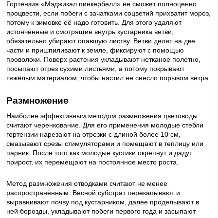
Гортензия «Мэджикал пинкербелл» не сможет полноценно
процвести, если побеги с зачатками соцветий прихватит мороз,
потому к зимовке её надо готовить. Для этого удаляют
истончённые и смотрящие внутрь кустарника ветви,
обязательно убирают опавшую листву. Ветви делят на две
части и пришпиливают к земле, фиксируют с помощью
проволоки. Поверх растения укладывают нетканое полотно,
посыпают отрез сухими листьями, а потому покрывают
тяжёлым материалом, чтобы настил не снесло порывом ветра.
Размножение
Наиболее эффективным методом размножения цветоводы
считают черенкование. Для его применения молодые стебли
гортензии нарезают на отрезки с длиной более 10 см,
смазывают срезы стимуляторами и помещают в теплицу или
парник. После того как молодые кустики окрепнут и дадут
прирост, их перемещают на постоянное место роста.
Метод размножения отводками считают не менее
распространённым. Весной субстрат перекапывают и
выравнивают почву под кустарником, далее проделывают в
ней борозды, укладывают побеги первого года и засыпают