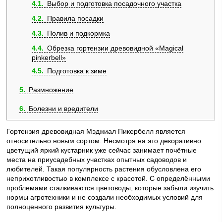
4.1
Выбор и подготовка посадочного участка
4.2
Правила посадки
4.3
Полив и подкормка
4.4
Обрезка гортензии древовидной «Мagical
pinkerbell»
4.5
Подготовка к зиме
5
Размножение
6
Болезни и вредители
Гортензия древовидная Мэджиал Пикербелл является
относительно новым сортом. Несмотря на это декоративно
цветущий яркий кустарник уже сейчас занимает почётные
места на приусадебных участках опытных садоводов и
любителей. Такая популярность растения обусловлена его
неприхотливостью в комплексе с красотой. С определёнными
проблемами сталкиваются цветоводы, которые забыли изучить
нормы агротехники и не создали необходимых условий для
полноценного развития культуры.