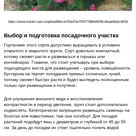
https://www.martin-sad.ru/upload/iblock/03a/03a7f1677dfbb95f3fcdbaab8abc683d
Выбор и подготовка посадочного участка
Гортензию этого сорта допустимо выращивать в условиях
открытого и закрытого грунта. Сорт довольно компактный,
потому сможет расти и развиваться в горшках или
контейнерах. Главное, что стоит учитывать при выборе
подходящего места для размещения – уровень освещённости.
Кустарник не терпит попадания прямых солнечных лучей,
потому сможет быстро расти и будет выглядеть полноценным
только при размещении в полутени.
Для улучшения внешнего вида и восстановления
контрастности в период цветения, грунт стоит дополнительно
подкислять. Категорически запрещено размещать саженцы на
болотах или известняках, там они погибнут. Для посадки
растений подойдут ямы с диаметром и глубиной от 45 до 55
см. За день до посадки их стоит тщательно полить водой.