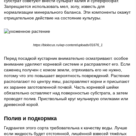
субстрат советуют внести сульфат калия и суперфосфат.
Запрещается использовать мел, золу, известь для
нормализации минерального баланса. Эти компоненты окажут
отрицательное действие на состояние культуры.
https://biolocus.ru/wp-content/uploads/01676_1
Перед посадкой кустарник внимательно осматривают. особое
внимание уделяют корневой системе и расправляют его. Если
саженец получен с комом земли, отряхивать его не нужно,
потому что это повышает вероятность повреждений. Растение
располагают по центру ямы, расправляют корни и присыпают
их заранее заготовленной почвой. Часть корневой шейки
обязательно оставляют над поверхностью субстрата, а затем
проводят полив. Приствольный круг мульчирую опилками или
древесной корой.
Полив и подкормка
Гидрангея этого сорта требовательна к качеству воды. Лучше
если жидкость будет отстоянной, лишённой взвесей тяжёлых