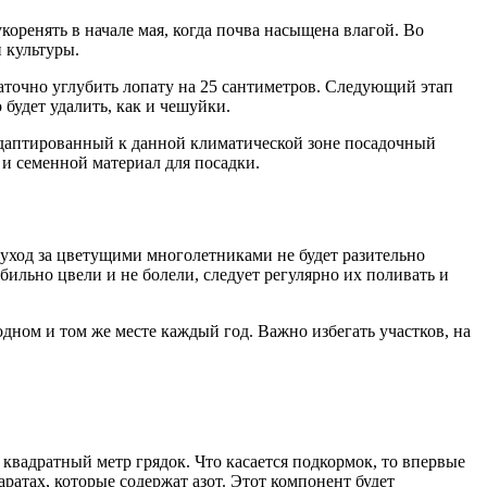
ренять в начале мая, когда почва насыщена влагой. Во
 культуры.
аточно углубить лопату на 25 сантиметров. Следующий этап
будет удалить, как и чешуйки.
 адаптированный к данной климатической зоне посадочный
и семенной материал для посадки.
 уход за цветущими многолетниками не будет разительно
льно цвели и не болели, следует регулярно их поливать и
дном и том же месте каждый год. Важно избегать участков, на
квадратный метр грядок. Что касается подкормок, то впервые
ратах, которые содержат азот. Этот компонент будет