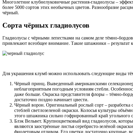
Многолетние клубнелуковичные растения-гладиолусы – эффек
более 5000 сортов этих необычных цветов. Разнообразие расцв
чёрный.
Сорта чёрных гладиолусов
Гладиолусы с чёрными лепестками на самом деле тёмно-бордов
привлекают всеобщее внимание. Такие шпажники – результат 
Для украшения клумб можно использовать следующие виды тё
Чёрный принц. Выведенный американскими селекционерам
неблагоприятным погодным условиям стебли. Особенность
даже больше. Окраска представителя флоры – тёмно-бор
достаточно поздно начинает цвести.
Чёрный ворон. Оригинальный рослый сорт – разработка 
стеблей светлозеленой окраски. Колосья культуры объём
этого шпажника сильно гофрированный край угольного от
Блэк Вельвет. Крупноцветковый вид гладиолусов, которы
являются заострённые листья серебристо-зелёной окраски.
фиолетовым отливом. Его цветки достаточно крупные, во