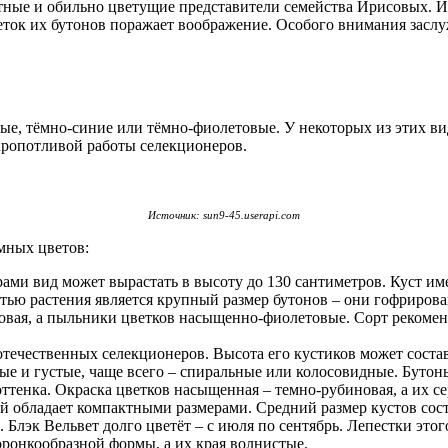
тные и обильно цветущие представители семейства Ирисовых. 
еток их бутонов поражает воображение. Особого внимания заслу
ые, тёмно-синие или тёмно-фиолетовые. У некоторых из этих ви
кропотливой работы селекционеров.
Источник: sun9-45.userapi.com
мных цветов:
и вид может вырастать в высоту до 130 сантиметров. Куст име
ю растения является крупный размер бутонов – они гофрированн
довая, а пыльники цветков насыщенно-фиолетовые. Сорт рекомен
отечественных селекционеров. Высота его кустиков может соста
ные и густые, чаще всего – спиральные или колосовидные. Бутон
тенка. Окраска цветков насыщенная – темно-рубиновая, а их с
й обладает компактными размерами. Средний размер кустов сос
 Блэк Вельвет долго цветёт – с июля по сентябрь. Лепестки этог
ронкообразной формы, а их края волнистые.