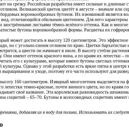
 на срезку. Российская разработка имеет сильные и длинные с
 отливом. Великанский цветок цветёт в августе – вначале или 
бордовых воронкообразных бутонов. Их изюминкой является во
вид, отличающийся обильным цветением. Для него характерны г
и заострёнными листьями тёмно-зелёного оттенка. Как и многие 
тистые бутоны воронкообразной формы. Расцветка их гофрирова
рый может достигать в высоту 120 сантиметров. Это эффектное
ди, но с угольно-синим отливом по краю. Цветки бархатистые 
рится, а цвести он начинает в июле. В высоту стебли растения 
. Они имеют оттенок красного вина, а по краям их лепестки – п
етать его с культурами, которые имеют бутоны светлых оттенко
 культуры. Однако у этой разработки есть яркие пятна в центре
 выращивании и уходе, поэтому его часто используют для разведе
в высоту 160 сантиметров. Изящный многолетник выделяется на 
Его лепестки темно-красные, почти винного цвета, но по краям 
дывает своё название. Эта королевская разновидность шпажник
длина соцветий – 65–70. Бутоны в колосовидных соцветиях имею
иями, добавляя их в воду для полива. Использовать их следует
о