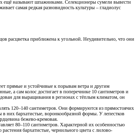
Их ещё называют шпажниками. Селекционеры сумели вывести
живает самая редкая разновидность культуры – гладиолус
дов расцветка приближена к угольной. Неудивительно, что они
ет прямые и устойчивые к порывам ветра и другим
ые, а сам колос достигает в поперечнике 10 сантиметров и
дован для выращивания в регионах с тёплым климатом, он
влять 120–140 сантиметров. Они формируются из прямостоячих
ы в них бархатистые, воронкообразной формы. У лепестков
ердцевина бежево-кремовая.
тавляет 80–110 сантиметров. Характерной их особенностью
о растения бархатистые, чернильного цвета с лилово-