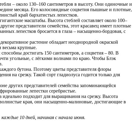
тебли – около 130–160 сантиметров в высоту. Они одиночные и
середине месяца. Его колосовидные соцветия пышные и плотные,
лнистый край бархатистых лепестков.
игантские масштабы. Высота стеблей составляет около 100–
другие представители семейства, этот красавец имеет плотные
нных лепестков бросается в глаза – насыщенно-бордовая, с
 декоративное растение обладает неоднородной окраской
и весьма крупные.
способны достигать 150 сантиметров, а соцветия – 80. В
очти угольные, с лёгкими волнами по краю. Чтобы Блэк
в.
 каждого бутона. Поэтому цветы представителя флоры
ния на срезку. Такой сорт гладиолуса годится только для
фоне других представителей семейства запоминающейся
гофрированные лепестки серебристые.
а идеально подходит для выращивания на срезку. Высота
т волнистые края, они насыщенно-малиновые, достигающие в
 каждые 10 дней, начиная с начала июня.