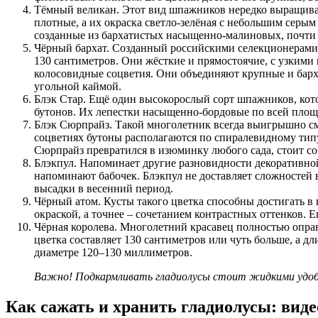
Тёмный великан. Этот вид шпажников нередко выращивают
плотные, а их окраска светло-зелёная с небольшим серым
созданные из бархатистых насыщенно-малиновых, почти 
Чёрный бархат. Созданный российскими селекционерами 
130 сантиметров. Они жёсткие и прямостоячие, с узкими 
колосовидные соцветия. Они объединяют крупные и барха
угольной каймой.
Блэк Стар. Ещё один высокорослый сорт шпажников, кото
бутонов. Их лепестки насыщенно-бордовые по всей площа
Блэк Сюрпрайз. Такой многолетник всегда выигрышно смот
соцветиях бутоны располагаются по спиралевидному типу
Сюрпрайз превратился в изюминку любого сада, стоит соч
Блэкпул. Напоминает другие разновидности декоративной
напоминают бабочек. Блэкпул не доставляет сложностей в
высадки в весенний период.
Чёрный атом. Кусты такого цветка способны достигать 
окраской, а точнее – сочетанием контрастных оттенков. 
Чёрная королева. Многолетний красавец полностью оправ
цветка составляет 130 сантиметров или чуть больше, а 
диаметре 120–130 миллиметров.
Важно! Подкармливать гладиолусы стоит жидкими удобрен
Как сажать и хранить гладиолусы: виде