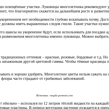
о освещённые участки. Луковицы многолетника рекомендуют уко
нет, что благоприятно скажется на дальнейшем росте и развитии
укоренением нет необходимости глубоко вскапывать почву. Дост
не должны иметь выраженных следов гнили. Такие участки нужно 
его шансы на укоренение будут, если использовать для посадки
ля размножения многолетника именно луковицы. Можно выбрать 
традиционных оттенков – красные, розовые, бордовые и т.д. Но
 шпажникам другой цветовой гаммы. Чтобы тёмные красавцы оби
вать и хорошо удобрять. Многолетние цветы нельзя сажать на о
 флоры часто страдают от грибковых заболеваний.
Источник: vsegda-pomnim.com
 обильно – используя по 12 литров тёплой жидкости на каждый 
стовые пластины. В период вегетации растение нуждается в препа