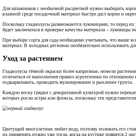
Для шпажников с необычной расцветкой нужно выбирать хорош
влажной среде посадочный материал быстро даст корни и окреп
Поскольку гладиолусы размножаются луковицами, то перед их 
будет заключаться в проверке качества материала – луковицы 
При выборе сорта для сада необходимо учитывать, что выше вс
материал. В холодных регионах необязательно использовать д
Уход за растением
Гладиолусы тёмной окраски более капризные, нежели растения 
отличаться от выполнения правил агротехники по отношению к
подкармливать, проводить мульчирование и рыхление грунта.
Каждую весну грядки с декоративной культурой нужно перекапы
которых росли астры или флоксы, поскольку эти представители
Цветущий многолетник любит воду, поэтому поливать его стоит
их применять нужно уже тогда, когда на кустике появятся 2 ли