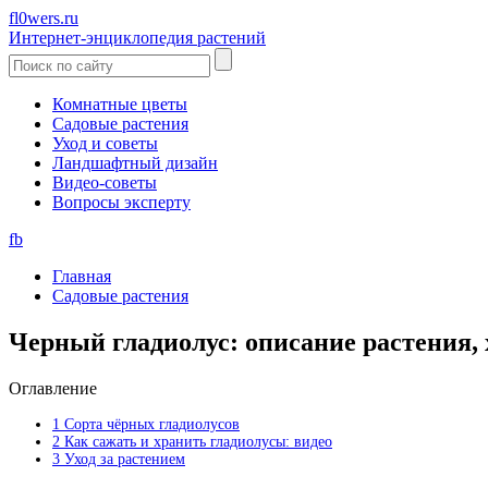
fl0wers.ru
Интернет-энциклопедия растений
Комнатные цветы
Садовые растения
Уход и советы
Ландшафтный дизайн
Видео-советы
Вопросы эксперту
fb
Главная
Садовые растения
Черный гладиолус: описание растения,
Оглавление
1
Сорта чёрных гладиолусов
2
Как сажать и хранить гладиолусы: видео
3
Уход за растением