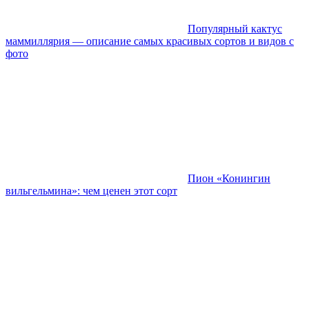
Популярный кактус
маммиллярия — описание самых красивых сортов и видов с
фото
Пион «Конингин
вильгельмина»: чем ценен этот сорт