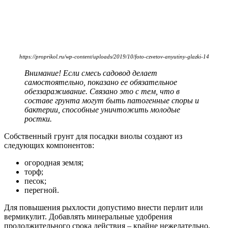
https://proprikol.ru/wp-content/uploads/2019/10/foto-czvetov-anyutiny-glazki-14
Внимание! Если смесь садовод делает
самостоятельно, показано ее обязательное
обеззараживание. Связано это с тем, что в
составе грунта могут быть патогенные споры и
бактерии, способные уничтожить молодые
ростки.
Собственный грунт для посадки виолы создают из
следующих компонентов:
огородная земля;
торф;
песок;
перегной.
Для повышения рыхлости допустимо внести перлит или
вермикулит. Добавлять минеральные удобрения
продолжительного срока действия – крайне нежелательно,