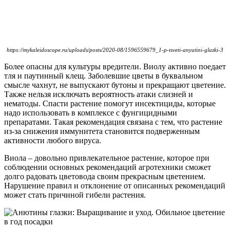
https://mykaleidoscope.ru/uploads/posts/2020-08/1596559679_1-p-tsveti-anyutini-glazki-3
Более опасны для культуры вредители. Виолу активно поедает
тля и паутинный клещ. Заболевшие цветы в буквальном
смысле чахнут, не выпускают бутоны и прекращают цветение.
Также нельзя исключать вероятность атаки слизней и
нематоды. Спасти растение помогут инсектициды, которые
надо использовать в комплексе с фунгицидными
препаратами. Такая рекомендация связана с тем, что растение
из-за снижения иммунитета становится подверженным
активности любого вируса.
Виола – довольно привлекательное растение, которое при
соблюдении основных рекомендаций агротехники сможет
долго радовать цветовода своим прекрасным цветением.
Нарушение правил и отклонение от описанных рекомендаций
может стать причиной гибели растения.