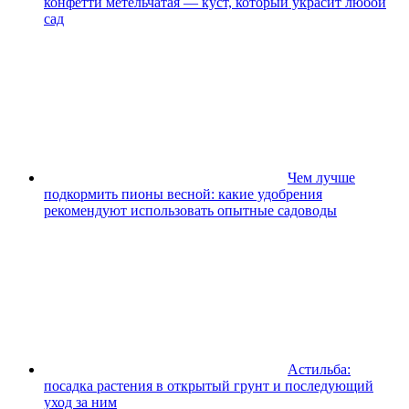
конфетти метельчатая — куст, который украсит любой
сад
Чем лучше
подкормить пионы весной: какие удобрения
рекомендуют использовать опытные садоводы
Астильба:
посадка растения в открытый грунт и последующий
уход за ним