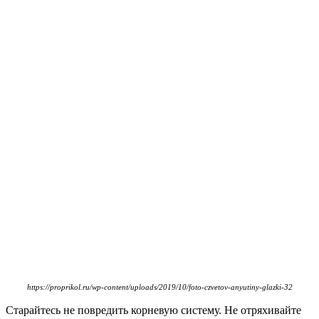
https://proprikol.ru/wp-content/uploads/2019/10/foto-czvetov-anyutiny-glazki-32
Старайтесь не повредить корневую систему. Не отряхивайте