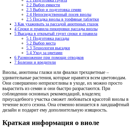
2.1
Подготовка грунта
2.2
Выбор емкости
2.3
Выбор и подготовка семян
2.4
Непосредственный посев виолы
2.5
Посадка виолы в торфяные таблетки
3
Как ухаживать за рассадой анютиных глазок
4
Сроки и правила пикировки рассады виолы
5
Высадка в открытый грунт сроки и правила
5.1
Подготовка рассады
5.2
Выбор места
5.3
Технология высадки
5.4
Уход за цветами
6
Размножение при помощи отводков
7
Болезни и вредители
Виолы,
анютины глазки
или фиалки трехцветные –
удивительные растения, которые нравятся всем цветоводам.
Они совершенно неприхотливы в уходе, их можно просто
вырастить из семян и они быстро разрастаются. При
соблюдении основных рекомендаций, владелец
приусадебного участка сможет любоваться красотой виолы в
течение всего сезона. Она отменно впишется в ландшафтный
дизайн и подарит ему дополнительную изящность.
Краткая информация о виоле