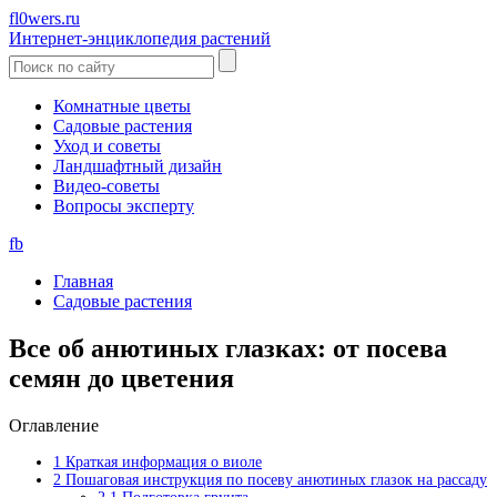
fl0wers.ru
Интернет-энциклопедия растений
Комнатные цветы
Садовые растения
Уход и советы
Ландшафтный дизайн
Видео-советы
Вопросы эксперту
fb
Главная
Садовые растения
Все об анютиных глазках: от посева
семян до цветения
Оглавление
1
Краткая информация о виоле
2
Пошаговая инструкция по посеву анютиных глазок на рассаду