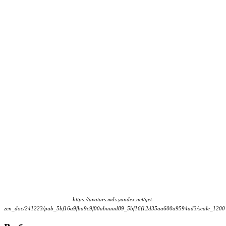
https://avatars.mds.yandex.net/get-
zen_doc/241223/pub_5bf16a9fba9c9f00abaaad89_5bf16f12d35aa600a9594ad3/scale_1200