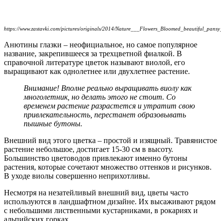
https://www.zastavki.com/pictures/originals/2014/Nature___Flowers_Bloomed_beautiful_pan
Анютины глазки – неофициальное, но самое популярное
название, закрепившееся за трехцветной фиалкой. В
справочной литературе цветок называют виолой, его
выращивают как однолетнее или двухлетнее растение.
Внимание! Вполне реально выращивать виолу как
многолетник, но делать этого не стоит. Со
временем растение разрастется и утратит свою
привлекательность, перестанет образовывать
пышные бутоны.
Внешний вид этого цветка – простой и изящный. Травянистое
растение небольшое, достигает 15-30 см в высоту.
Большинство цветоводов привлекают именно бутоны
растения, которые сочетают множество оттенков и рисунков.
В уходе виолы совершенно неприхотливы.
Несмотря на незатейливый внешний вид, цветы часто
используются в ландшафтном дизайне. Их высаживают рядом
с небольшими лиственными кустарниками, в рокариях и
альпийских горках.