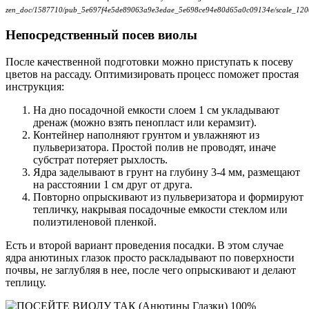
zen_doc/1587710/pub_5e697f4e5de89063a9e3edae_5e698ce94e80d65a0c09134e/scale_120
Непосредственный посев виолы
После качественной подготовки можно приступать к посеву
цветов на рассаду. Оптимизировать процесс поможет простая
инструкция:
На дно посадочной емкости слоем 1 см укладывают
дренаж (можно взять пенопласт или керамзит).
Контейнер наполняют грунтом и увлажняют из
пульверизатора. Простой полив не проводят, иначе
субстрат потеряет рыхлость.
Ядра заделывают в грунт на глубину 3-4 мм, размещают
на расстоянии 1 см друг от друга.
Повторно опрыскивают из пульверизатора и формируют
тепличку, накрывая посадочные емкости стеклом или
полиэтиленовой пленкой.
Есть и второй вариант проведения посадки. В этом случае
ядра анютиных глазок просто раскладывают по поверхности
почвы, не заглубляя в нее, после чего опрыскивают и делают
теплицу.