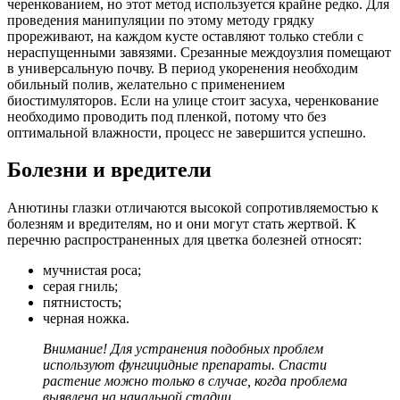
черенкованием, но этот метод используется крайне редко. Для
проведения манипуляции по этому методу грядку
прореживают, на каждом кусте оставляют только стебли с
нераспущенными завязями. Срезанные междоузлия помещают
в универсальную почву. В период укоренения необходим
обильный полив, желательно с применением
биостимуляторов. Если на улице стоит засуха, черенкование
необходимо проводить под пленкой, потому что без
оптимальной влажности, процесс не завершится успешно.
Болезни и вредители
Анютины глазки отличаются высокой сопротивляемостью к
болезням и вредителям, но и они могут стать жертвой. К
перечню распространенных для цветка болезней относят:
мучнистая роса;
серая гниль;
пятнистость;
черная ножка.
Внимание! Для устранения подобных проблем
используют фунгицидные препараты. Спасти
растение можно только в случае, когда проблема
выявлена на начальной стадии.