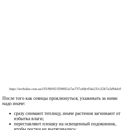
https://archidea.com.ua/i/35/90/05/359005/a7ee737cd4fc43de231c52b7a3d9ddc0
После того как сеянцы проклюнуться, ухаживать за ними
надо иначе:
сразу снимают теплицу, иначе растения загнивают от
избытка влаги;
переставляют плошку на освещенный подоконник,
чтобы ростки не вытягивались;