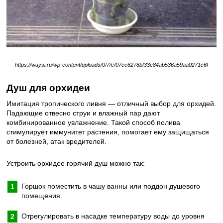
https://waysi.ru/wp-content/uploads/0/7/c/07cc8278bf33c84ab536a59aa0271c6f
Душ для орхидеи
Имитация тропического ливня — отличный выбор для орхидей.
Падающие отвесно струи и влажный пар дают
комбинированное увлажнение. Такой способ полива
стимулирует иммунитет растения, помогает ему защищаться
от болезней, атак вредителей.
Устроить орхидее горячий душ можно так:
Горшок поместить в чашу ванны или поддон душевого
помещения.
Отрегулировать в насадке температуру воды до уровня