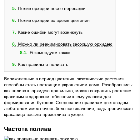
5
Полив орхидеи после пересадки
6
Полив орхидеи во время цветения
7
Какие ошибки могут возникнуть
8
Можно ли реанимировать засохшую орхидею
8.1
Рекомендуем также
9
Как правильно поливать
Великолепные в период цветения, экзотические растения
способны стать настоящим украшением дома. Разобравшись:
как поливать орхидею правильно, можно сохранить растение
красивым и здоровым, обеспечить ему условия для
формирования бутонов. Следование правилам цветоводом-
любителем имеет очень большое значение, ведь тропическая
красавица весьма прихотлива в уходе.
Частота полива