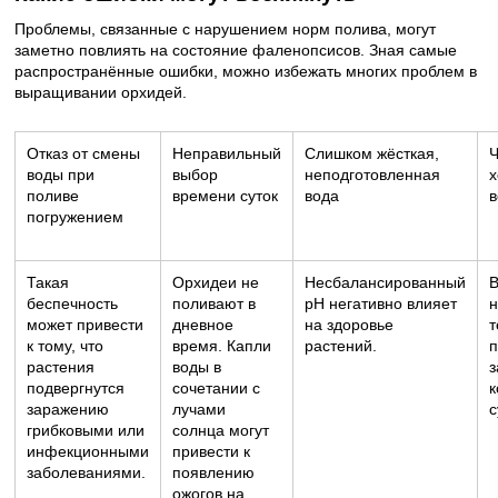
Проблемы, связанные с нарушением норм полива, могут
заметно повлиять на состояние фаленопсисов. Зная самые
распространённые ошибки, можно избежать многих проблем в
выращивании орхидей.
Отказ от смены
Неправильный
Слишком жёсткая,
воды при
выбор
неподготовленная
поливе
времени суток
вода
погружением
Такая
Орхидеи не
Несбалансированный
В
беспечность
поливают в
pH негативно влияет
н
может привести
дневное
на здоровье
к тому, что
время. Капли
растений.
п
растения
воды в
подвергнутся
сочетании с
к
заражению
лучами
с
грибковыми или
солнца могут
инфекционными
привести к
заболеваниями.
появлению
ожогов на