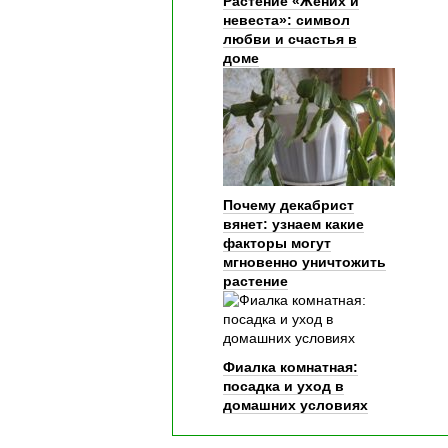
Растение «Жених и
невеста»: символ
любви и счастья в
доме
Почему декабрист
вянет: узнаем какие
факторы могут
мгновенно уничтожить
растение
Фиалка комнатная:
посадка и уход в
домашних условиях
Почему декабрист вянет: узнаем