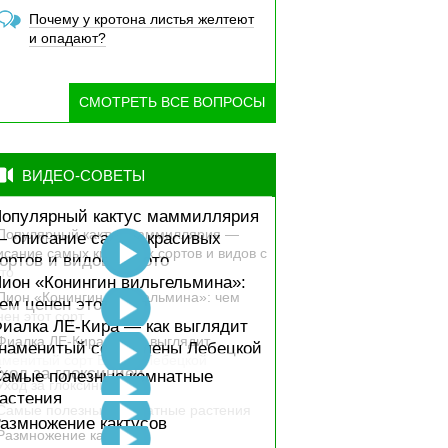
Почему у кротона листья желтеют
и опадают?
СМОТРЕТЬ ВСЕ ВОПРОСЫ
ВИДЕО-СОВЕТЫ
опулярный кактус маммиллярия
 описание самых красивых
ортов и видов с фото
ион «Конингин вильгельмина»:
ем ценен этот сорт
иалка ЛЕ-Кира — как выглядит
наменитый сорт Елены Лебецкой
ход за глоксинией
амые полезные комнатные
астения
азмножение кактусов