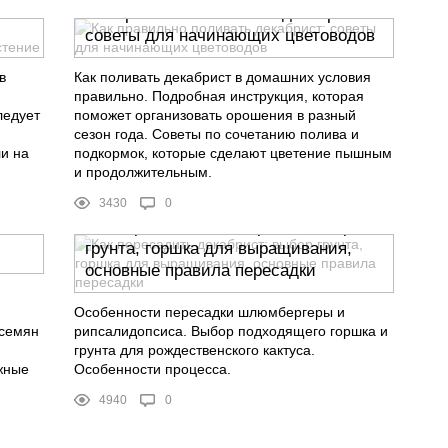
Как правильно поливать декабрист:
советы для начинающих цветоводов
в
Как поливать декабрист в домашних условия
правильно. Подробная инструкция, которая
ледует
поможет организовать орошения в разный
сезон года. Советы по сочетанию полива и
и на
подкормок, которые сделают цветение пышным
и продолжительным.
3430
0
Как пересадить декабрист: выбор
грунта, горшка для выращивания,
основные правила пересадки
Особенности пересадки шлюмбергеры и
 семян
рипсалидопсиса. Выбор подходящего горшка и
грунта для рождественского кактуса.
жные
Особенности процесса.
4940
0
Все что необходимо знать о
и
выращивании фуксии из семян в