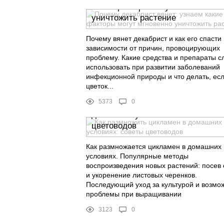
какие факторы могут мгновенно
уничтожить растение
Почему вянет декабрист и как его спасти 
зависимости от причин, провоцирующих
проблему. Какие средства и препараты с
использовать при развитии заболеваний
инфекционной природы и что делать, есл
цветок...
5373
0
Как размножить цикламен в
домашних условиях: советы
цветоводов
Как размножается цикламен в домашних
условиях. Популярные методы
воспроизведения новых растений: посев
и укоренение листовых черенков.
Последующий уход за культурой и возмо
проблемы при выращивании
3123
0
Датура: выращивание из семян в
домашних условиях, особенност